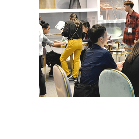
Prev:
The 24th C......