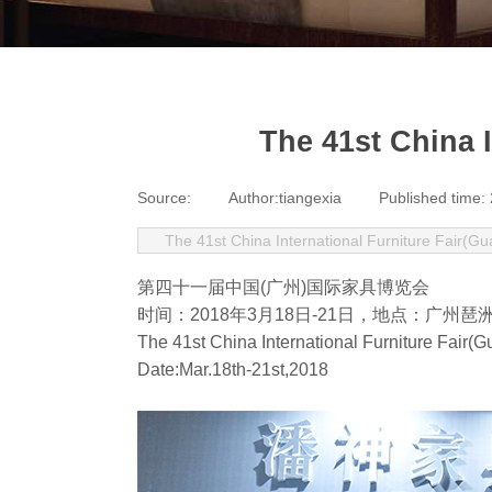
The 41st China 
Source:
|
Author:
tiangexia
|
Published time:
The 41st China International Furniture Fair(
第四十一届中国(广州)国际家具博览会
时间：2018年3月18日-21日，地点：广州琶
The 41st China International Furniture Fair(
Date:Mar.18th-21st,2018